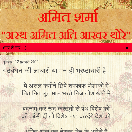
▼
गुरुवार, 17 फ़रवरी 2011
गठबंधन की लाचारी या मन ही भ्रष्ठाचारी है
ये
असल
कमीने
छिपे
शफ्फाफ
पोशाको
में
नित
नित
लूट
माल
भरते
निज
तोशाखाने
में
बदनाम
करें
खुद
करतूतों
से
पंथ
विशेष
को
की
फांसी
दी
तो
विशेष
नष्ट
करदेंगे
देश
को
अमित
आस
बस
नेक्स्ट
जेन
के
भरोसे
है