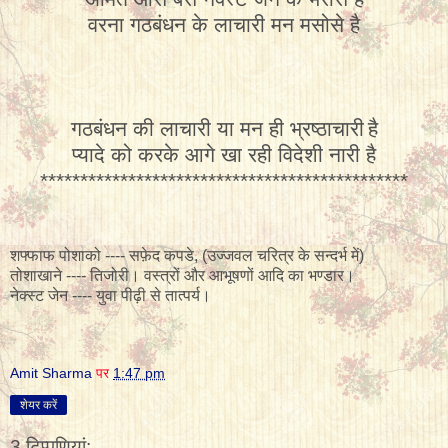
वरना
गठबंधन
के
लाचारी
मन
मसोसे
है
गठबंधन
की
लाचारी
या
मन
ही
भ्रष्ठाचारी
है
प्यादे
को
करके
आगे
खा
रही
विदेशी
नारी
है
**********************************************
शफ्फाफ
पोशाको ---- सफ़ेद कपडे, (उज्जवल चरित्र के सन्दर्भ में)
तोशाखाने ---- तिजोरी
।
वस्त्रों और आभूषणों आदि का भण्डार।
नेक्स्ट
जेन ---- युवा पीढ़ी से तात्पर्य
।
Amit Sharma
पर
1:47 pm
शेयर करें
3 टिप्‍पणियां: