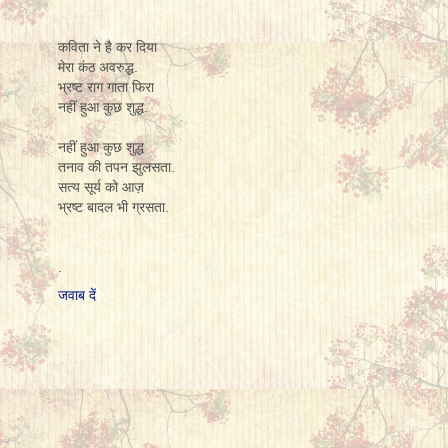
कविता ने है कर दिया
मेरा कंठ अवरुद्ध.
भ्रष्ट राग गाता फिरा
नहीं हुआ कुछ शुद्ध.
नहीं हुआ कुछ शुद्ध
तनाव की तपन झुलसता.
सत्य सूर्य को आज़
भ्रष्ट बादल भी ग्रसता.
.
जवाब दें