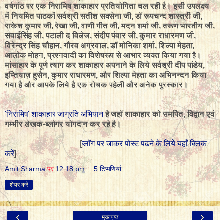
वर्षगांठ पर एक निरामिष शाकाहार प्रतियोगिता चल रही है। इसी उपलक्ष्य
में नियमित पाठकों सर्वश्री सतीश सक्सेना जी, डॉ रूपचन्द शास्त्री जी,
राकेश कुमार जी, रेखा जी, वाणी गीत जी, मदन शर्मा जी, तरूण भारतीय जी,
सवाईसिंह जी, पटाली द विलेज, संदीप पंवार जी, कुमार राधारमण जी,
विरेन्द्र सिंह चौहान, गौरव अग्रवाल, डॉ मोनिका शर्मा, शिल्पा मेहता,
आलोक मोहन, प्रश्नवादी का विशेषरूप से आभार व्यक्त किया गया है।
मांसाहार के पूर्ण त्याग कर शाकाहार अपनाने के लिये सर्वश्री दीप पांडेय,
इम्तियाज़ हुसैन, कुमार राधारमण, और शिल्पा मेहता का अभिनन्दन किया
गया है और आपके लिये है एक रोचक पहेली और अनेक पुरस्कार।
'निरामिष' शाकाहार जाग्रति अभियान
है जहाँ शाकाहार को समर्पित, विद्वान एवं
गम्भीर लेखक-ब्लॉगर योगदान कर रहे है।
[
ब्लॉग पर जाकर पोस्ट पढने के लिये यहाँ क्लिक
करें
]
Amit Sharma
पर
12:18 pm
5 टिप्‍पणियां:
शेयर करें
‹
›
मुख्यपृष्ठ