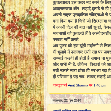
कुचलवाकर इस कदर मर्द बनने के लिए प्
आक्रामकता और लड़ाई-झगडे से ही पू
अपनी सहज प्राकृतिक संवेदनाओ से पर
बना दिया गया है जिसे जो सिखलाया जा
में अपनी दिल की बात नहीं सुनते, केव
भावनाओं को कुचलते हैं वे असंवेदनशील
परवाह नहीं करते.
अब पुरुष को इस झूंठी मर्दानगी से न
भी भुलावे में डालकर उसी राह पर ज़बर
सच्चाई कडवी ही होती है समाज ना पुर
और अभी भी है. लेकिन विकारों को आ
मची उससे सारा ढांचा ही भरभरा रहा ह
ही परिणाम है यह सब. शायद लड़ाई अप
प्रस्तुतकर्ता
Amit Sharma
पर
1:40 pm
मंगलवार, 22 जून 2010