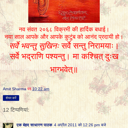
नव संवत २०६८ विक्रमी की हार्दिक बधाई।
नया साल आपके और आपके कुटुंब को आनंद प्रदायी हो
।
सर्वे भवन्तु सुखिनः
सर्वे सन्तु निरामयाः।
सर्वे भद्राणि पश्यन्तु। मा कश्चित् दुःख
भाग्भवेत्॥
Amit Sharma
पर
10:22 am
शेयर करें
12 टिप्‍पणियां:
एक बेहद साधारण पाठक
4 अप्रैल 2011 को 12:26 pm बजे