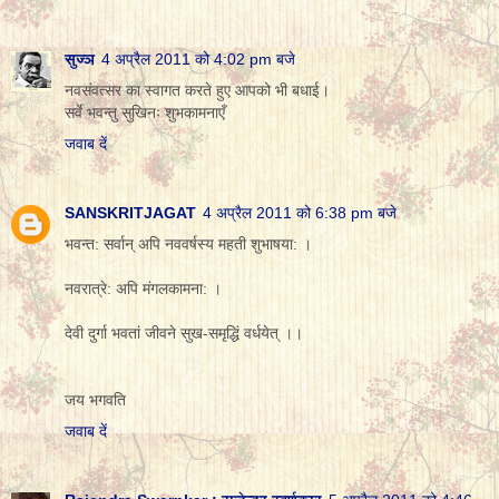
सुज्ञ
4 अप्रैल 2011 को 4:02 pm बजे
नवसंवत्सर का स्वागत करते हुए आपको भी बधाई।
सर्वे भवन्तु सुखिनः शुभकामनाएँ
जवाब दें
SANSKRITJAGAT
4 अप्रैल 2011 को 6:38 pm बजे
भवन्‍त: सर्वान् अपि नववर्षस्‍य महती शुभाषया: ।
नवरात्रे: अपि मंगलकामना: ।
देवी दुर्गा भवतां जीवने सुख-समृद्धिं वर्धयेत् ।।
जय भगवति
जवाब दें