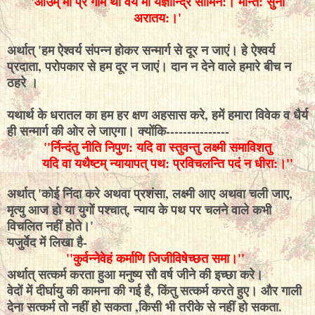
'ओउम् मा प्र गाम थो वयं मा यज्ञान्द्रि सोमिन:। मान्त: सुर्नो
अरातय:।'
अर्थात् 'हम ऐश्वर्य संपन्न होकर सन्मार्ग से दूर न जाएं। हे ऐश्वर्य
प्रदाता, परोपकार से हम दूर न जाएं। दान न देने वाले हमारे बीच न
ठहरे ।
यथार्थ के धरातल का हम हर क्षण अहसास करे, हमें हमारा विवेक व धैर्य
ही सन्मार्ग की ओर ले जाएगा। क्योंकि---------------
''र्निन्दंतु नीति निपुण: यदि वा स्तुवन्तु लक्ष्मी समाविशतु
यदि वा यथैष्टम् न्यायापत् पथ: प्रविचलन्ति पदं न धीरा:।''
अर्थात् 'कोई निंदा करे अथवा प्रशंसा, लक्ष्मी आए अथवा चली जाए,
मृत्यु आज हो या युगों पश्चात्, न्याय के पथ पर चलने वाले कभी
विचलित नहीं होते।'
यजुर्वेद में लिखा है-
''कुर्वन्नेवेहं कर्माणि जिजीविषेच्छत समा।''
अर्थात् सत्कर्म करता हुआ मनुष्य सौ वर्ष जीने की इच्छा करे।
वेदों में दीर्घायु की कामना की गई है, किंतु सत्कर्म करते हुए। और गाली
देना सत्कर्म तो नहीं हो सकता ,किसी भी तरीके से नहीं हो सकता.